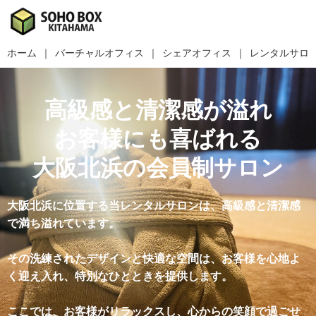
ホーム
バーチャルオフィス
シェアオフィス
レンタルサロ
高級感と清潔感が溢れ
お客様にも喜ばれる
大阪北浜の会員制サロン
大阪北浜に位置する当レンタルサロンは、高級感と清潔感
で満ち溢れています。
その洗練されたデザインと快適な空間は、お客様を心地よ
く迎え入れ、特別なひとときを提供します。
ここでは、お客様がリラックスし、心からの笑顔で過ごせ